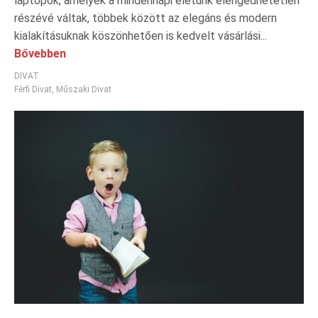
laptopok, amelyek a mindennapi életünk elengedhetetlen
részévé váltak, többek között az elegáns és modern
kialakításuknak köszönhetően is kedvelt vásárlási...
Bővebben
DIVAT
Férfi Divat
,
Műszaki Divat