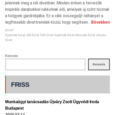
jelennek meg a női divatban. Minden évben a tervezők
inspiráló darabokkal rukkolnak elő, amelyek új színt hoznak
a hölgyek gardróbjába. Ez a cikk összegyűjt néhányat a
legfrissebb divattrendek közül, hogy segítsen...
Bővebben
DIVAT
Gyermek Divat
,
Női Divat Férfi Divat Gyermek Divat Műszaki Divat Utazás
Divat
Keresés
Keresés
FRISS
Munkaügyi tanácsadás Újváry Zsolt Ügyvédi Iroda
Budapest
2026.02.14.