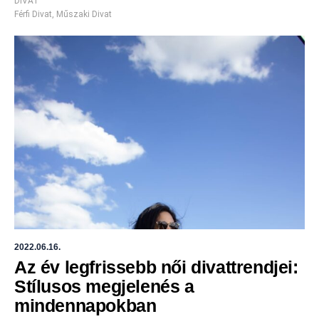
DIVAT
Férfi Divat
,
Műszaki Divat
2022.06.16.
Az év legfrissebb női divattrendjei:
Stílusos megjelenés a
mindennapokban