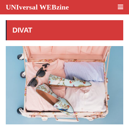
UNIversal WEBzine
DIVAT