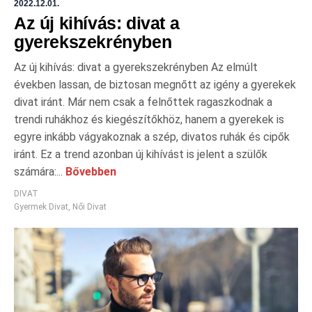
2022.12.01.
Az új kihívás: divat a
gyerekszekrényben
Az új kihívás: divat a gyerekszekrényben Az elmúlt
években lassan, de biztosan megnőtt az igény a gyerekek
divat iránt. Már nem csak a felnőttek ragaszkodnak a
trendi ruhákhoz és kiegészítőkhöz, hanem a gyerekek is
egyre inkább vágyakoznak a szép, divatos ruhák és cipők
iránt. Ez a trend azonban új kihívást is jelent a szülők
számára:...
Bővebben
DIVAT
Gyermek Divat
,
Női Divat