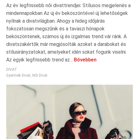
Az év legfrissebb női divattrendjei: Stílusos megjelenés a
mindennapokban Az új év beköszöntével új lehetőségek
nyílnak a divatvilágban. Ahogy a hideg időjárás
fokozatosan megszűnik és a tavaszi hónapok
beköszöntenek, számos új és izgalmas trend vár ránk. A
divatszakértők már megjósolták azokat a darabokat és
stílusirányzatokat, amelyeket idén sokat fogunk viselni.
Az egyik legfrissebb trend az...
Bővebben
DIVAT
Gyermek Divat
,
Női Divat