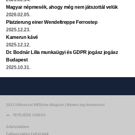
Magyar népmesék, ahogy még nem játszottál velük
2026.02.05.
Platzierung einer Wendeltreppe Ferrostep
2025.12.23.
Kamerun kávé
2025.12.12.
Dr. Bodnár Lilla munkaügyi és GDPR jogász jogász
Budapest
2025.10.31.
2023 UNIversal WEBzine Magazin | Minden jog fenntartva!
TETEJÉRE UGRÁS
Adatvédelem
Felhasználási Feltételek