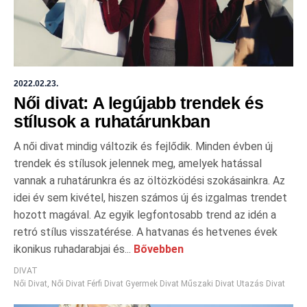
2022.02.23.
Női divat: A legújabb trendek és
stílusok a ruhatárunkban
A női divat mindig változik és fejlődik. Minden évben új
trendek és stílusok jelennek meg, amelyek hatással
vannak a ruhatárunkra és az öltözködési szokásainkra. Az
idei év sem kivétel, hiszen számos új és izgalmas trendet
hozott magával. Az egyik legfontosabb trend az idén a
retró stílus visszatérése. A hatvanas és hetvenes évek
ikonikus ruhadarabjai és...
Bővebben
DIVAT
Női Divat
,
Női Divat Férfi Divat Gyermek Divat Műszaki Divat Utazás Divat