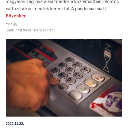
magyarországi nyaralási trendek a közelmúltban jelentős
változásokon mentek keresztül. A pandémia miatt...
Bővebben
TREND
Banki hitel trend
,
Nyaralás trend
2022.11.22.