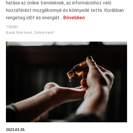
hatása az online trendeknek, az információhoz való
hozzáférést mozgékonnyé és könnyedé tette. Korábban
rengeteg időt és energiát...
Bővebben
TREND
Banki hitel trend
,
Online trend
2023.03.30.