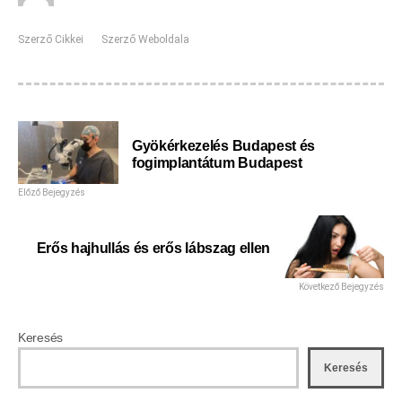
Szerző Cikkei
Szerző Weboldala
Gyökérkezelés Budapest és
fogimplantátum Budapest
Előző Bejegyzés
Erős hajhullás és erős lábszag ellen
Következő Bejegyzés
Keresés
Keresés