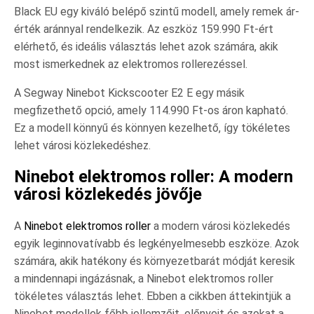
Black EU egy kiváló belépő szintű modell, amely remek ár-
érték aránnyal rendelkezik. Az eszköz 159.990 Ft-ért
elérhető, és ideális választás lehet azok számára, akik
most ismerkednek az elektromos rollerezéssel.
A Segway Ninebot Kickscooter E2 E egy másik
megfizethető opció, amely 114.990 Ft-os áron kapható.
Ez a modell könnyű és könnyen kezelhető, így tökéletes
lehet városi közlekedéshez.
Ninebot elektromos roller: A modern
városi közlekedés jövője
A
Ninebot elektromos roller
a modern városi közlekedés
egyik leginnovatívabb és legkényelmesebb eszköze. Azok
számára, akik hatékony és környezetbarát módját keresik
a mindennapi ingázásnak, a Ninebot elektromos roller
tökéletes választás lehet. Ebben a cikkben áttekintjük a
Ninebot modellek főbb jellemzőit, előnyeit és azokat a