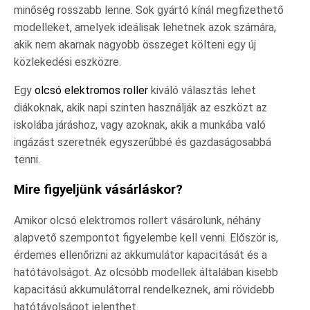
minőség rosszabb lenne. Sok gyártó kínál megfizethető
modelleket, amelyek ideálisak lehetnek azok számára,
akik nem akarnak nagyobb összeget költeni egy új
közlekedési eszközre.
Egy
olcsó elektromos roller
kiváló választás lehet
diákoknak, akik napi szinten használják az eszközt az
iskolába járáshoz, vagy azoknak, akik a munkába való
ingázást szeretnék egyszerűbbé és gazdaságosabbá
tenni.
Mire figyeljünk vásárláskor?
Amikor olcsó elektromos rollert vásárolunk, néhány
alapvető szempontot figyelembe kell venni. Először is,
érdemes ellenőrizni az akkumulátor kapacitását és a
hatótávolságot. Az olcsóbb modellek általában kisebb
kapacitású akkumulátorral rendelkeznek, ami rövidebb
hatótávolságot jelenthet.