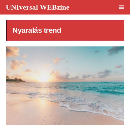
UNIversal WEBzine
Nyaralás trend