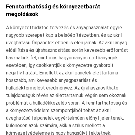
Fenntarthatóság és környezetbarát
megoldások
A környezettudatos tervezés és anyaghasználat egyre
nagyobb szerepet kap a belsőépítészetben, és az akril
üveghatású falpanelek ebben is élen járnak. Az akril anyag
előállítása és újrahasznosítása során kevesebb erőforrást
használunk fel, mint más hagyományos építőanyagok
esetében, így csökkentjük a környezetre gyakorolt
negatív hatást. Emellett az akril panelek élettartama
hosszabb, ami kevesebb anyagpazarlást és
hulladéktermelést eredményez. Az újrahasznosítható
tulajdonságuk révén az élettartamuk végén sem okoznak
problémát a hulladékkezelés során. A fenntarthatóság és
a környezetvédelem szempontjából tehát az akril
üveghatású falpanelek egyértelműen előnyt jelentenek,
különösen azok számára, akik a stílus mellett a
környezetvédelemre is nagy hangsúlyt fektetnek.