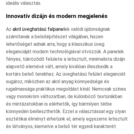
ideális választás.
Innovatív dizájn és modern megjelenés
Az
akril üveghatású falpanel
ek valódi újdonságnak
számítanak a belsőépítészet világában, hiszen
lehetőséget adnak arra, hogy a klasszikus üveg
eleganciáját modern technológiával ötvözzük. A panelek
fényes, tükröződő felülete a letisztult, minimalista dizájn
alapvető elemévé vált, amely kiválóan illeszkedik a
kortárs belső terekhez. Az üveghatású felület eleganciát
sugároz, miközben az akril anyag könnyedsége és
rugalmassága praktikus megoldást kínál. Nemcsak színes
vagy monokróm változatban, de különböző textúrákban
és mintázatokban is elérhetők, így bármilyen térbe
könnyedén beilleszthetők. Ezzel a választással egy olyan
esztétikai élményt érhetünk el, amely egyszerre letisztult
és látványos, kiemelve a belső tér egyedi karakterét.