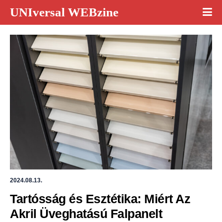
UNIversal WEBzine
2024.08.13.
Tartósság és Esztétika: Miért Az 
Akril Üveghatású Falpanelt 