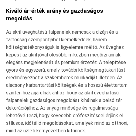
Kiváló ár-érték arány és gazdaságos
megoldás
Az akril üveghatású falpanelek nemcsak a dizájn és a
tartósság szempontjából kiemelkedőek, hanem
költséghatékonyságuk is figyelemre méltó. Az üveghez
képest az akril jóval olcsóbb, miközben megőrzi annak
elegáns megjelenését és prémium érzetét. A telepítése
gyors és egyszerű, amely további költségmegtakarítást
eredményezhet a szakemberek munkadíját illetően. Az
alacsony karbantartási költségek és a hosszú élettartam
szintén hozzájárulnak ahhoz, hogy az akril üveghatású
falpanelek gazdaságos megoldást kínálnak a belső tér
dekorációjához. Az anyag minősége és rugalmassága
lehetővé teszi, hogy kevesebb erőfeszítéssel érjünk el
stílusos, időtálló megoldásokat, amelyek mind az otthoni,
mind az üzleti környezetben kitűnnek.