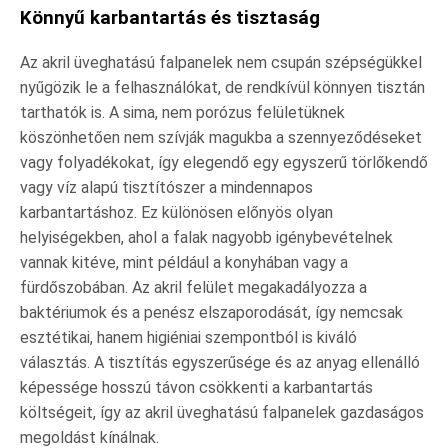
Könnyű karbantartás és tisztaság
Az akril üveghatású falpanelek nem csupán szépségükkel
nyűgözik le a felhasználókat, de rendkívül könnyen tisztán
tarthatók is. A sima, nem porózus felületüknek
köszönhetően nem szívják magukba a szennyeződéseket
vagy folyadékokat, így elegendő egy egyszerű törlőkendő
vagy víz alapú tisztítószer a mindennapos
karbantartáshoz. Ez különösen előnyös olyan
helyiségekben, ahol a falak nagyobb igénybevételnek
vannak kitéve, mint például a konyhában vagy a
fürdőszobában. Az akril felület megakadályozza a
baktériumok és a penész elszaporodását, így nemcsak
esztétikai, hanem higiéniai szempontból is kiváló
választás. A tisztítás egyszerűsége és az anyag ellenálló
képessége hosszú távon csökkenti a karbantartás
költségeit, így az akril üveghatású falpanelek gazdaságos
megoldást kínálnak.