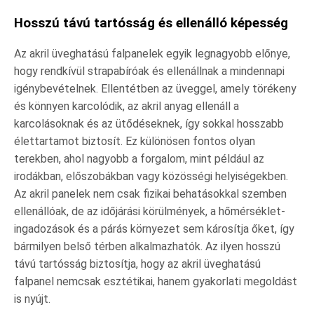
Hosszú távú tartósság és ellenálló képesség
Az akril üveghatású falpanelek egyik legnagyobb előnye,
hogy rendkívül strapabíróak és ellenállnak a mindennapi
igénybevételnek. Ellentétben az üveggel, amely törékeny
és könnyen karcolódik, az akril anyag ellenáll a
karcolásoknak és az ütődéseknek, így sokkal hosszabb
élettartamot biztosít. Ez különösen fontos olyan
terekben, ahol nagyobb a forgalom, mint például az
irodákban, előszobákban vagy közösségi helyiségekben.
Az akril panelek nem csak fizikai behatásokkal szemben
ellenállóak, de az időjárási körülmények, a hőmérséklet-
ingadozások és a párás környezet sem károsítja őket, így
bármilyen belső térben alkalmazhatók. Az ilyen hosszú
távú tartósság biztosítja, hogy az akril üveghatású
falpanel nemcsak esztétikai, hanem gyakorlati megoldást
is nyújt.