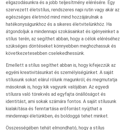
eligazodásunkra és a jobb teljesítmény elérésére. Egy
szervezett életstílus, rendszeres napi rutin vagy akár az
egészséges életmód mind mind hozzájárulnak a
hatékonyságunkhoz és a sikeres életvitelünkhöz. Ha
átgondoljuk a mindennapi szokásainkat és igényeinket a
stílus terén, az segíthet abban, hogy a célok eléréséhez
szükséges döntéseket könnyebben meghozhassuk és
következetesebben cselekedhessünk.
Emellett a stílus segíthet abban is, hogy kifejezzük az
egyéni kreativitásunkat és személyiségünket. A saját
stílusunk sokat elárul rólunk magunkról, és megmutatja
másoknak is, hogy kik vagyunk valójában. Az egyedi
stílusra való törekvés ad egyfajta önállóságot és
identitást, ami sokak számára fontos. A saját stílusunk
kialakítása és fenntartása erőforrást nyújthat a
mindennapi életünkben, és boldoggá tehet minket.
Összességében tehát elmondható, hogy a stílus