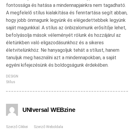
fontossága és hatása a mindennapjainkra nem tagadható.
A megfelelő stílus kialakítása és fenntartása segít abban,
hogy jobb önmagunk legyünk és elégedettebbek legyünk
saját magunkkal. A stílus az önbizalomunk erősítője lehet,
befolyásolja mások véleményét rólunk és hozzájárul az
életünkben való eligazodásunkhoz és a sikeres
életvitelünkhöz. Ne hanyagoljuk tehát a stílust, hanem
tanuljuk meg használni azt a mindennapokban, a saját
egyéni kifejezésünk és boldogságunk érdekében.
DESIGN
Stílus
UNIversal WEBzine
Szerző Cikkei
Szerző Weboldala