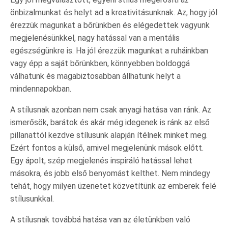
önbizalmunkat és helyt ad a kreativitásunknak. Az, hogy jól
érezzük magunkat a bőrünkben és elégedettek vagyunk
megjelenésünkkel, nagy hatással van a mentális
egészségünkre is. Ha jól érezzük magunkat a ruháinkban
vagy épp a saját bőrünkben, könnyebben boldoggá
válhatunk és magabiztosabban állhatunk helyt a
mindennapokban.
A stílusnak azonban nem csak anyagi hatása van ránk. Az
ismerősök, barátok és akár még idegenek is ránk az első
pillanattól kezdve stílusunk alapján ítélnek minket meg.
Ezért fontos a külső, amivel megjelenünk mások előtt.
Egy ápolt, szép megjelenés inspiráló hatással lehet
másokra, és jobb első benyomást kelthet. Nem mindegy
tehát, hogy milyen üzenetet közvetítünk az emberek felé
stílusunkkal.
A stílusnak továbbá hatása van az életünkben való