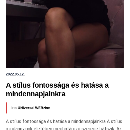
2022.05.12.
A stílus fontossága és hatása a 
mindennapjainkra
írta
UNIversal WEBzine
A stílus fontossága és hatása a mindennapjainkra A stílus
mindannyiunk életében meghatározó szerepet játszik. Az,