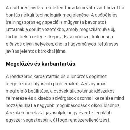
A csőtörés javítás területén forradalmi változást hozott a
bontás nélküli technológiák megjelenése. A csőbélelés
(relining) során egy speciális műgyanta bevonatot
juttatnak a sérült vezetékbe, amely megszilárdulva új,
tartós belső réteget képez. Ez a módszer különösen
előnyös olyan helyeken, ahol a hagyományos feltárásos
javítás jelentős károkkal járna.
Megelőzés és karbantartás
A rendszeres karbantartás és ellenőrzés segíthet
megelőzni a súlyosabb problémákat. A víznyomás
megfelelő beállítása, a csövek állapotának időszakos
felmérése és a kisebb szivárgások azonnali kezelése mind
hozzájárulhat a nagyobb meghibásodások elkerüléséhez.
A szakemberek azt javasolják, hogy évente legalább
egyszer végeztessünk átfogó rendszerellenőrzést.