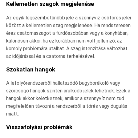
Kellemetlen szagok megjelenése
Az egyik legszembetűnőbb jele a szennyvíz csőtörés jelei
között a kellemetlen szag megjelenése. Ha rendszeresen
érez csatornaszagot a fürdőszobában vagy a konyhában,
különösen akkor, ha ez korábban nem volt jellemző, az
komoly problémára utalhat. A szag intenzitása változhat
az időjárással és a csatorna terhelésével.
Szokatlan hangok
A lefolyórendszerből hallatszódó bugyborékoló vagy
szörcsögő hangok szintén árulkodó jelek lehetnek. Ezek a
hangok akkor keletkeznek, amikor a szennyvíz nem tud
megfelelően távozni a rendszerből a törés vagy dugulás
miatt.
Visszafolyási problémák