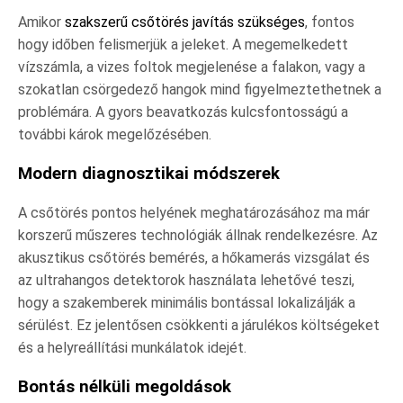
Amikor
szakszerű csőtörés javítás szükséges
, fontos
hogy időben felismerjük a jeleket. A megemelkedett
vízszámla, a vizes foltok megjelenése a falakon, vagy a
szokatlan csörgedező hangok mind figyelmeztethetnek a
problémára. A gyors beavatkozás kulcsfontosságú a
további károk megelőzésében.
Modern diagnosztikai módszerek
A csőtörés pontos helyének meghatározásához ma már
korszerű műszeres technológiák állnak rendelkezésre. Az
akusztikus csőtörés bemérés, a hőkamerás vizsgálat és
az ultrahangos detektorok használata lehetővé teszi,
hogy a szakemberek minimális bontással lokalizálják a
sérülést. Ez jelentősen csökkenti a járulékos költségeket
és a helyreállítási munkálatok idejét.
Bontás nélküli megoldások