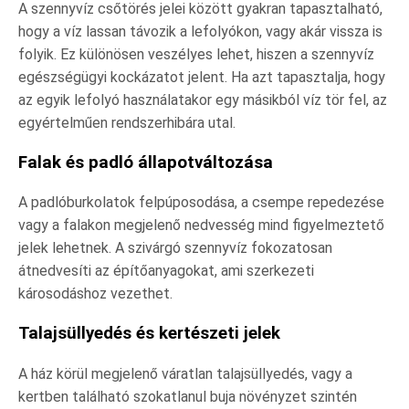
A szennyvíz csőtörés jelei között gyakran tapasztalható,
hogy a víz lassan távozik a lefolyókon, vagy akár vissza is
folyik. Ez különösen veszélyes lehet, hiszen a szennyvíz
egészségügyi kockázatot jelent. Ha azt tapasztalja, hogy
az egyik lefolyó használatakor egy másikból víz tör fel, az
egyértelműen rendszerhibára utal.
Falak és padló állapotváltozása
A padlóburkolatok felpúposodása, a csempe repedezése
vagy a falakon megjelenő nedvesség mind figyelmeztető
jelek lehetnek. A szivárgó szennyvíz fokozatosan
átnedvesíti az építőanyagokat, ami szerkezeti
károsodáshoz vezethet.
Talajsüllyedés és kertészeti jelek
A ház körül megjelenő váratlan talajsüllyedés, vagy a
kertben található szokatlanul buja növényzet szintén