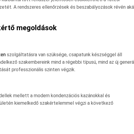
zetét. A rendszeres ellenőrzések és beszabályozások révén aká
akértő megoldások
ten
szolgáltatásra van szüksége, csapatunk készséggel áll
delkező szakembereink mind a régebbi típusú, mind az új gener
ását professzionális szinten végzik.
dellek mellett a modern kondenzációs kazánokkal és
erületén kiemelkedő szakértelemmel végzi a következő