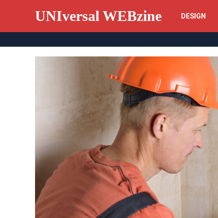
UNIversal WEBzine
DESIGN