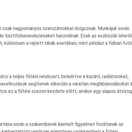
m csak hagyományos szerszámokkal dolgoznak. Munkájuk során
is tisztítóberendezéseket használnak. Ezek az eszközök lehet
t, különösen a rejtett hibák esetében, mint például a falban futó
zi a teljes fűtési rendszert, beleértve a kazánt, radiátorokat,
avatkozások segítenek elkerülni a váratlan meghibásodásokat 
tos ez a fűtési szezon kezdete előtt, amikor egy alapos átvizsg
tartása során a szakemberek kiemelt figyelmet fordítanak az
 karbantartott rendszer jelentősen csökkentheti a fűtési