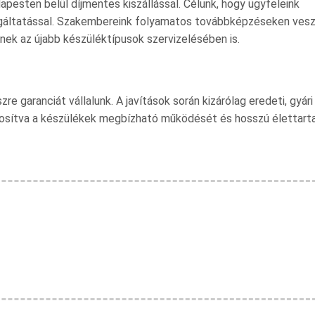
apesten belül díjmentes kiszállással. Célunk, hogy ügyfeleink
lgáltatással. Szakembereink folyamatos továbbképzéseken ves
nek az újabb készüléktípusok szervizelésében is.
 garanciát vállalunk. A javítások során kizárólag eredeti, gyári
tosítva a készülékek megbízható működését és hosszú élettart