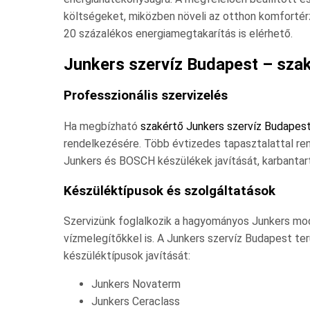
költségeket, miközben növeli az otthon komfortér
20 százalékos energiamegtakarítás is elérhető.
Junkers szervíz Budapest – sz
Professzionális szervizelés
Ha megbízható
szakértő Junkers szervíz Budapes
rendelkezésére. Több évtizedes tapasztalattal ren
Junkers és BOSCH készülékek javítását, karbantart
Készüléktípusok és szolgáltatások
Szervizünk foglalkozik a hagyományos Junkers mo
vízmelegítőkkel is. A Junkers szervíz Budapest t
készüléktípusok javítását:
Junkers Novaterm
Junkers Ceraclass