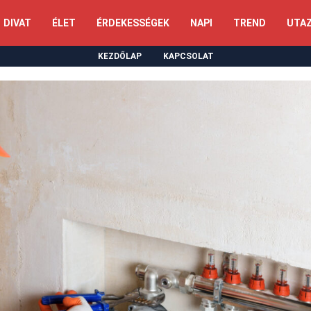
DIVAT
ÉLET
ÉRDEKESSÉGEK
NAPI
TREND
UTA
KEZDŐLAP
KAPCSOLAT