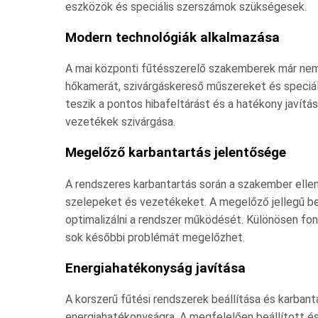
eszközök és speciális szerszámok szükségesek.
Modern technológiák alkalmazása
A mai központi fűtésszerelő szakemberek már ne
hőkamerát, szivárgáskereső műszereket és speciál
teszik a pontos hibafeltárást és a hatékony javítás
vezetékek szivárgása.
Megelőző karbantartás jelentősége
A rendszeres karbantartás során a szakember ellenőr
szelepeket és vezetékeket. A megelőző jellegű be
optimalizálni a rendszer működését. Különösen fon
sok későbbi problémát megelőzhet.
Energiahatékonyság javítása
A korszerű fűtési rendszerek beállítása és karban
energiahatékonyságra. A megfelelően beállított és