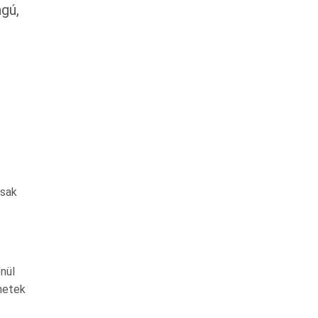
gú,
csak
nül
netek