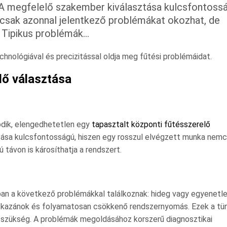
. A megfelelő szakember kiválasztása kulcsfontossá
csak azonnal jelentkező problémákat okozhat, de
. Tipikus problémák…
hnológiával és precizitással oldja meg fűtési problémáidat.
lő választása
dik, elengedhetetlen egy
tapasztalt központi fűtésszerelő
tása kulcsfontosságú, hiszen egy rosszul elvégzett munka nem
távon is károsíthatja a rendszert.
an a következő problémákkal találkoznak: hideg vagy egyenetle
os kazánok és folyamatosan csökkenő rendszernyomás. Ezek a tü
n szükség. A problémák megoldásához korszerű diagnosztikai