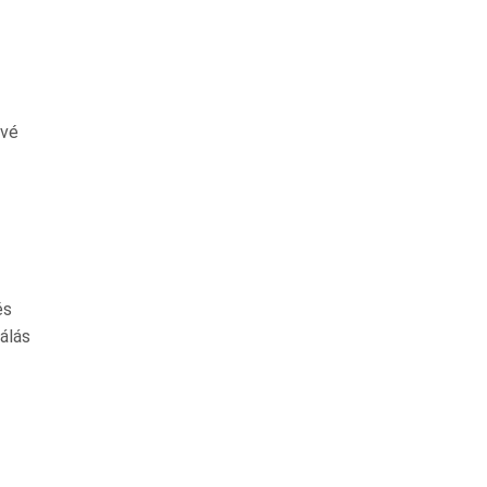
ővé
és
álás