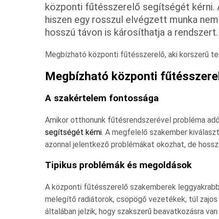
központi fűtésszerelő segítségét kérni
hiszen egy rosszul elvégzett munka nem
hosszú távon is károsíthatja a rendszert
Megbízható központi fűtésszerelő, aki korszerű tec
Megbízható központi fűtésszere
A szakértelem fontossága
Amikor otthonunk fűtésrendszerével probléma adó
segítségét kérni
. A megfelelő szakember kiválasz
azonnal jelentkező problémákat okozhat, de hosszú 
Tipikus problémák és megoldások
A központi fűtésszerelő szakemberek leggyakrabb
melegítő radiátorok, csöpögő vezetékek, túl zaj
általában jelzik, hogy szakszerű beavatkozásra va