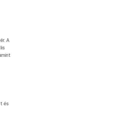
ér. A
lis
amint
t és