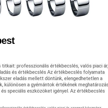
pest
itkait: professzionális értékbecslés, valós piaci ár
ladás és értékbecslés Az értékbecslés folyamata
kszer eladás mellett döntünk, elengedhetetlen a
vek, különösen a gyémántok értékének meghatározá
és speciális eszközöket igényel. Az értékbecslés