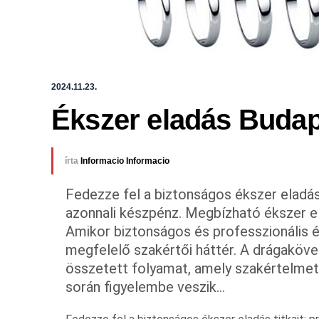
2024.11.23.
Ékszer eladás Buda
írta
Informacio Informacio
Fedezze fel a biztonságos ékszer eladás t
azonnali készpénz. Megbízható ékszer e
Amikor biztonságos és professzionális é
megfelelő szakértői háttér. A drágakö
összetett folyamat, amely szakértelmet 
során figyelembe veszik…