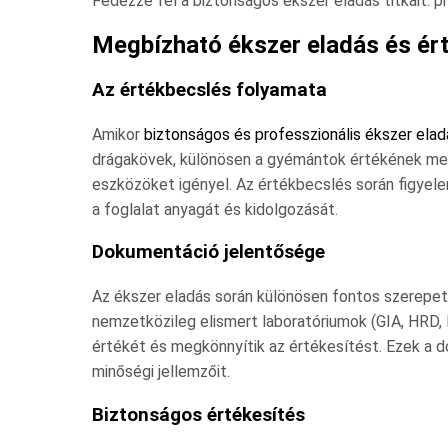
Fedezze fel a biztonságos ékszer eladás titkait: pr
Megbízható ékszer eladás és ér
Az értékbecslés folyamata
Amikor
biztonságos és professzionális ékszer elad
drágakövek, különösen a gyémántok értékének meg
eszközöket igényel. Az értékbecslés során figyelem
a foglalat anyagát és kidolgozását.
Dokumentáció jelentősége
Az ékszer eladás során különösen fontos szerepet
nemzetközileg elismert laboratóriumok (GIA, HRD, IG
értékét és megkönnyítik az értékesítést. Ezek a 
minőségi jellemzőit.
Biztonságos értékesítés