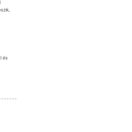
l
szik,
l és