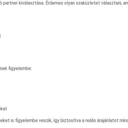
 partner kiválasztása. Érdemes olyan szaküzletet választani, am
l
nek figyelembe:
okat
eket is figyelembe veszik, így biztosítva a reális árajánlatot min