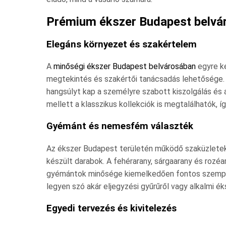
Prémium ékszer Budapest belvá
Elegáns környezet és szakértelem
A
minőségi ékszer Budapest belvárosában
egyre ke
megtekintés és szakértői tanácsadás lehetősége. 
hangsúlyt kap a személyre szabott kiszolgálás és
mellett a klasszikus kollekciók is megtalálhatók, 
Gyémánt és nemesfém választék
Az ékszer Budapest területén működő szaküzlete
készült darabok. A fehérarany, sárgaarany és rozéa
gyémántok minősége kiemelkedően fontos szempon
legyen szó akár eljegyzési gyűrűről vagy alkalmi ék
Egyedi tervezés és kivitelezés