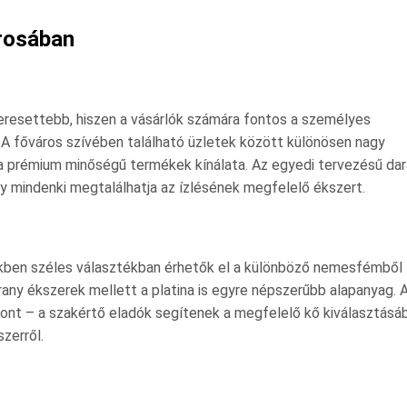
rosában
resettebb, hiszen a vásárlók számára fontos a személyes
A főváros szívében található üzletek között különösen nagy
 a prémium minőségű termékek kínálata. Az egyedi tervezésű da
így mindenki megtalálhatja az ízlésének megfelelő ékszert.
kben széles választékban érhetők el a különböző nemesfémből
rany ékszerek mellett a platina is egyre népszerűbb alapanyag. 
t – a szakértő eladók segítenek a megfelelő kő kiválasztásáb
szerről.