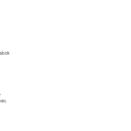
rabok
A
an,