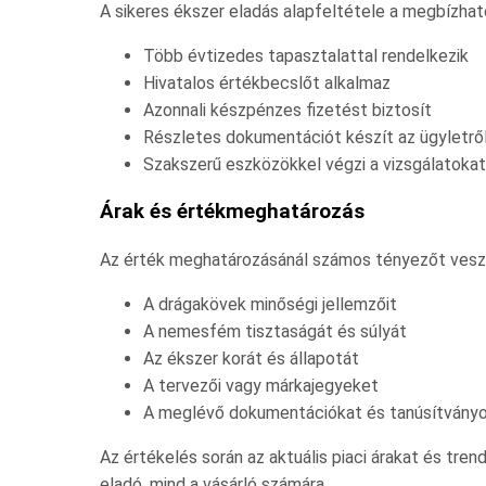
A sikeres ékszer eladás alapfeltétele a megbízható
Több évtizedes tapasztalattal rendelkezik
Hivatalos értékbecslőt alkalmaz
Azonnali készpénzes fizetést biztosít
Részletes dokumentációt készít az ügyletrő
Szakszerű eszközökkel végzi a vizsgálatokat
Árak és értékmeghatározás
Az érték meghatározásánál számos tényezőt vesz
A drágakövek minőségi jellemzőit
A nemesfém tisztaságát és súlyát
Az ékszer korát és állapotát
A tervezői vagy márkajegyeket
A meglévő dokumentációkat és tanúsítvány
Az értékelés során az aktuális piaci árakat és trend
eladó, mind a vásárló számára.