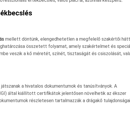
ofesszionális értékbecslés, valós piaci ár, azonnali készpénz.
tékbecslés
ás
mellett döntünk, elengedhetetlen a megfelelő szakértői hátt
határozása összetett folyamat, amely szakértelmet és speciá
be veszik a kő méretét, színét, tisztaságát és csiszolását, val
 játszanak a hivatalos dokumentumok és tanúsítványok. A
I) által kiállított certifikátok jelentősen növelhetik az ékszer
dokumentumok részletesen tartalmazzák a drágakő tulajdonságai