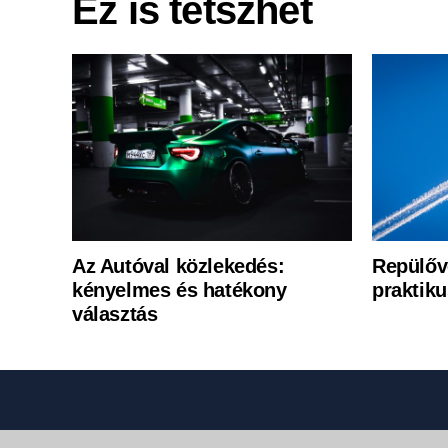
Ez is tetszhet
Az Autóval közlekedés:
Repülőve
kényelmes és hatékony
praktik
választás