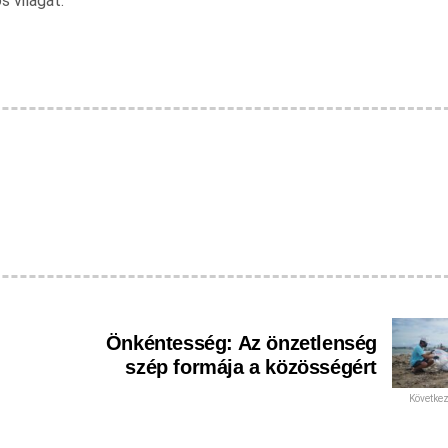
s világát.
Önkéntesség: Az önzetlenség
szép formája a közösségért
Követke