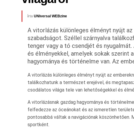
írta
UNIversal WEBzine
A vitorlázás különleges élményt nyújt az
szabadságot. Széllel szárnyalva találko
tenger vagy a tó csendjét és nyugalmát. 
és élményekkel, amelyek sokak szerint a
hagyománya és történelme van. Az embe
A vitorlázás különleges élményt nyújt az emberekne
találkozhatunk a természet erejével, és megtapasz
csodálatos világa tele van lehetőségekkel és élmé
A vitorlázásnak gazdag hagyománya és történelme 
felfedezze az óceánokat és az ismeretlen területek
pontosabbá váltak a navigációnak köszönhetően. Ma
sportként.