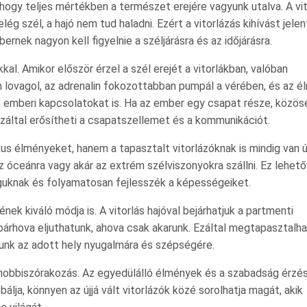
hogy teljes mértékben a természet erejére vagyunk utalva. A vit
ég szél, a hajó nem tud haladni. Ezért a vitorlázás kihívást jelen
rnek nagyon kell figyelnie a széljárásra és az időjárásra.
kal. Amikor először érzel a szél erejét a vitorlákban, valóban
 lovagol, az adrenalin fokozottabban pumpál a vérében, és az é
 az emberi kapcsolatokat is. Ha az ember egy csapat része, közös
Ezáltal erősítheti a csapatszellemet és a kommunikációt.
us élményeket, hanem a tapasztalt vitorlázóknak is mindig van ú
az óceánra vagy akár az extrém szélviszonyokra szállni. Ez lehet
guknak és folyamatosan fejlesszék a képességeiket.
nek kiváló módja is. A vitorlás hajóval bejárhatjuk a partmenti
árhova eljuthatunk, ahova csak akarunk. Ezáltal megtapasztalha
tunk az adott hely nyugalmára és szépségére.
 hobbiszórakozás. Az egyedülálló élmények és a szabadság érzés
álja, könnyen az újjá vált vitorlázók közé sorolhatja magát, akik