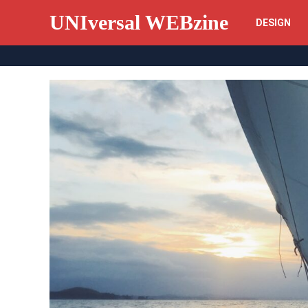
UNIversal WEBzine
DESIGN