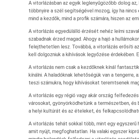
A vitorlázásban az egyik leglenyűgözőbb dolog az, 
többnyire a szél segítségével mozog, így ha nincs el
mind a kezdők, mind a profik számára, hiszen az embe
A vitorlázás egyedülálló érzését nehéz leírni szavak
szabadnak érzed magad. Ahogy a hajó a hullámokon
felejthetetlen lesz. Továbbá, a vitorlázás erősíti
kell dolgozniuk a kihívások legyőzése érdekében. 
A vitorlázás nem csak a kezdőknek kínál fantasztik
kínálni. A haladóknak lehetőségük van a tengerre, 
teszi számukra, hogy kihívásokat teremtsenek ma
A vitorlázás egy régió vagy akár ország felfedezésé
városokat, gyönyörködhetünk a természetben, és b
a helyi kultúrát és az ételeket, és felkapcsolódha
A vitorlázás tehát sokkal több, mint egy egyszerű
amit nyújt, megfoghatatlan. Ha valaki egyszer kiprób