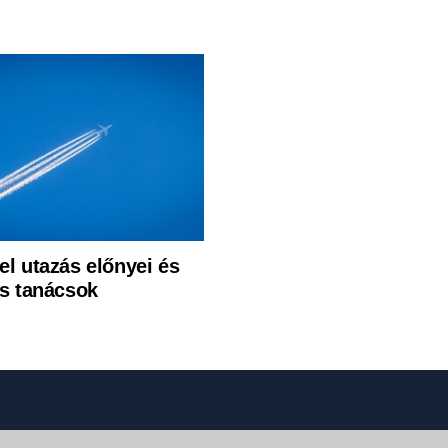
l utazás előnyei és
us tanácsok