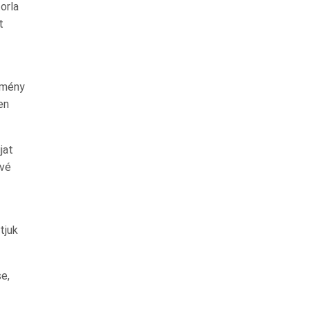
orla
t
lmény
en
jat
ővé
tjuk
e,