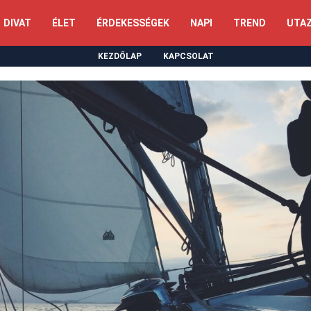
DIVAT
ÉLET
ÉRDEKESSÉGEK
NAPI
TREND
UTA
KEZDŐLAP
KAPCSOLAT