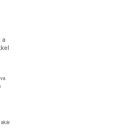
 a
kkel
lva
s
 akár