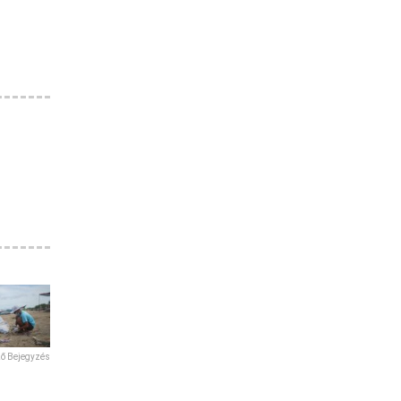
ző Bejegyzés