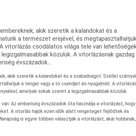
 embereknek, akik szeretik a kalandokat és a
zhatunk a természet erejével, és megtapasztalhatjuk
A vitorlázás csodálatos világa tele van lehetősége
 legizgalmasabbak közülük. A vitorlázásnak gazdag
riség évszázadok...
k, akik szeretik a kalandokat és a szabadságot. Széllel szárnya
talhatjuk a tenger vagy a tó csendjét és nyugalmát. A vitorlázá
nyekkel, amelyek sokak szerint a legizgalmasabbak közülük.
van. Az emberiség évszázadok óta használja a vitorlázást, hogy
et. A vitorlás hajók ezen idők alatt rengeteget fejlődtek és
napság is egyre többen választják a vitorlázást, akár hobbinak,