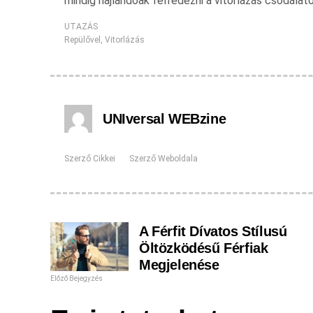
mindig hajlandóak felfedezni a vitorlázás csodálato
UTAZÁS
Repülővel
,
Vitorlázás
UNIversal WEBzine
Szerző Cikkei
Szerző Weboldala
A Férfit Dívatos Stílusú
Öltözködésű Férfiak
Megjelenése
Előző Bejegyzés