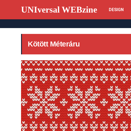
UNIversal WEBzine
DESIGN
Kötött Méteráru