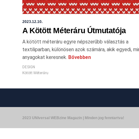
2023.12.10.
A Kötött Méteráru Útmutatója
A kötött méteráru egyre népszerűbb választás a
textiliparban, különösen azok számára, akik egyedi, m
anyagokat keresnek.
Bővebben
DESIGN
Kötött Méteráru
2023 UNIversal WEBzine Magazin | Minden jog fenntartva!