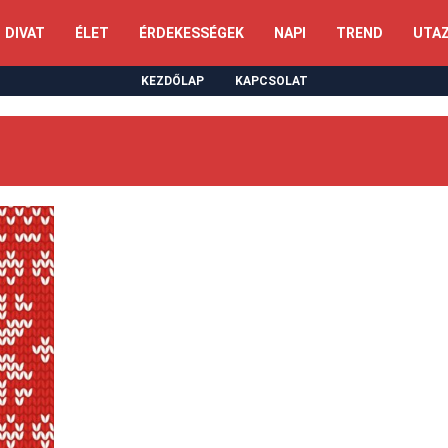
DIVAT
ÉLET
ÉRDEKESSÉGEK
NAPI
TREND
UTA
KEZDŐLAP
KAPCSOLAT